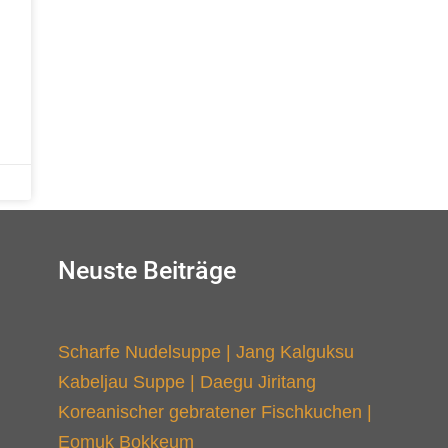
u
Neuste Beiträge
Scharfe Nudelsuppe | Jang Kalguksu
Kabeljau Suppe | Daegu Jiritang
Koreanischer gebratener Fischkuchen |
Eomuk Bokkeum