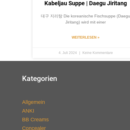
Kabeljau Suppe | Daegu Jiritang
대구 지리탕 Die koreanische Fischsuppe (Daeg
Jiritang) wird mit einer
WEITERLESEN »
4. Juli 2024
Keine Kommentare
Kategorien
Allgemein
ANKI
BB Creams
Concealer