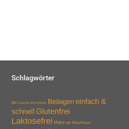
Schlagwörter
einfach &
Beilagen
BB Creams aus Korea
schnell
Glutenfrei
Laktosefrei
Make-up
Mischhaut