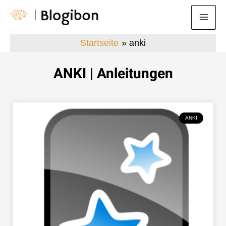
Zum
Mai
Inhalt
Men
springen
Startseite
anki
ANKI | Anleitungen
ANKI