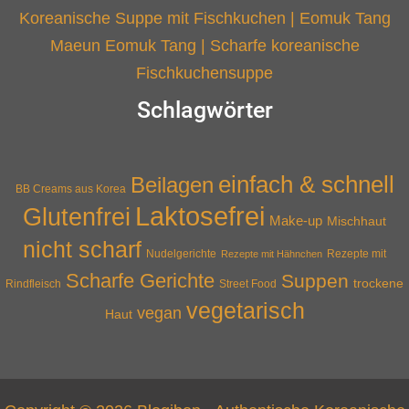
Koreanische Suppe mit Fischkuchen | Eomuk Tang
Maeun Eomuk Tang | Scharfe koreanische
Fischkuchensuppe
Schlagwörter
einfach & schnell
Beilagen
BB Creams aus Korea
Laktosefrei
Glutenfrei
Make-up
Mischhaut
nicht scharf
Nudelgerichte
Rezepte mit Hähnchen
Rezepte mit
Scharfe Gerichte
Suppen
trockene
Rindfleisch
Street Food
vegetarisch
vegan
Haut