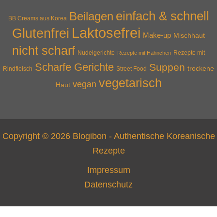
einfach & schnell
Beilagen
BB Creams aus Korea
Laktosefrei
Glutenfrei
Make-up
Mischhaut
nicht scharf
Nudelgerichte
Rezepte mit Hähnchen
Rezepte mit
Scharfe Gerichte
Suppen
trockene
Rindfleisch
Street Food
vegetarisch
vegan
Haut
Copyright © 2026 Blogibon - Authentische Koreanische
Rezepte
Impressum
Datenschutz