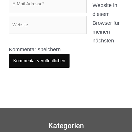
Kategorien
Allgemein
ANKI
BB Creams
Concealer
Cushions
Fisch
Hähnchen