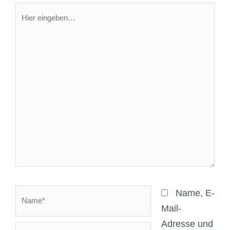
Name*
Name, E-
Mail-
Adresse und
E-
Website in
Mail-
diesem
Adresse*
Website
Browser für
meinen
nächsten
Kommentar speichern.