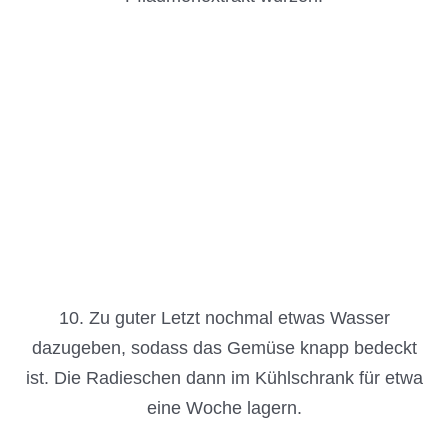
10. Zu guter Letzt nochmal etwas Wasser
dazugeben, sodass das Gemüse knapp bedeckt
ist. Die Radieschen dann im Kühlschrank für etwa
eine Woche lagern.
Die Radieschen müssen dann für 7 Tage im
Kühlschrank gelagert werden, damit sie den vollen
Geschmack entfalten. Danach wird das
Wasserkimchi gerne mit Reis und anderen
koreanischen Beilagen serviert.