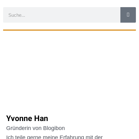
Yvonne Han
Gründerin von Blogibon
Ich teile gerne meine Erfahrung mit der
Koreanischen Sprache, Kultur und Kosmetik. Mein
Name wird in der koreanischen Sprache als Ibon
ausgesprochen, daher kommt der Name Blog-
Ibon.
Ich koche leidenschaftlich koreanisches Essen seit
2017 und entschloss mich den Blog zu eröffnen als