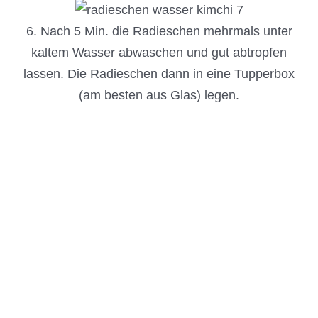
6. Nach 5 Min. die Radieschen mehrmals unter
kaltem Wasser abwaschen und gut abtropfen
lassen. Die Radieschen dann in eine Tupperbox
(am besten aus Glas) legen.
7. Das gemixte Gemüse in ein Sieb geben und
nach und nach Wasser über den Brei geben,
sodass die Tupperbox langsam mit Flüssigkeit
gefüllt wird. Immer wieder Wasser dazugeben, bis
die Radieschen bedeckt sind.