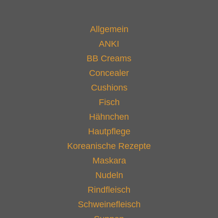
Hautpflege
Koreanische Rezepte
Maskara
Nudeln
Rindfleisch
Schweinefleisch
Suppen
Vegan
Vegetarisch
Neuste Beiträge
Scharfe Nudelsuppe | Jang Kalguksu
Kabeljau Suppe | Daegu Jiritang