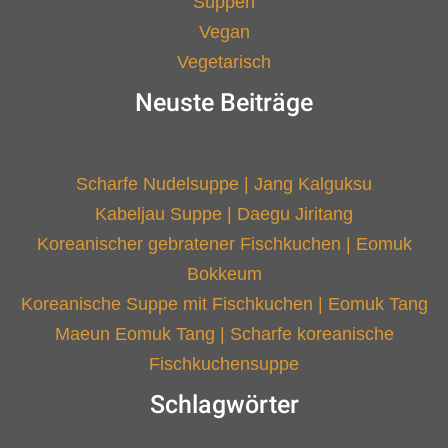
Koreanischer gebratener Fischkuchen | Eomuk
Bokkeum
Koreanische Suppe mit Fischkuchen | Eomuk Tang
Maeun Eomuk Tang | Scharfe koreanische
Fischkuchensuppe
Schlagwörter
einfach & schnell
Beilagen
BB Creams aus Korea
Laktosefrei
Glutenfrei
Make-up
Mischhaut
nicht scharf
Nudelgerichte
Rezepte mit Hähnchen
Rezepte mit
Scharfe Gerichte
Suppen
trockene
Rindfleisch
Street Food
vegetarisch
vegan
Haut