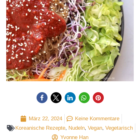
März 22, 2024
Keine Kommentare
Koreanische Rezepte
,
Nudeln
,
Vegan
,
Vegetarisch
Yvonne Han