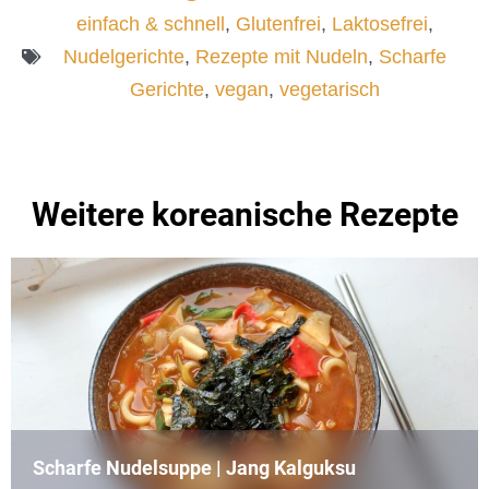
einfach & schnell
,
Glutenfrei
,
Laktosefrei
,
Nudelgerichte
,
Rezepte mit Nudeln
,
Scharfe
Gerichte
,
vegan
,
vegetarisch
Weitere koreanische Rezepte
Scharfe Nudelsuppe | Jang Kalguksu