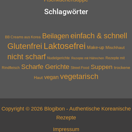
Schlagwörter
einfach & schnell
Beilagen
BB Creams aus Korea
Laktosefrei
Glutenfrei
Make-up
Mischhaut
nicht scharf
Nudelgerichte
Rezepte mit Hähnchen
Rezepte mit
Scharfe Gerichte
Suppen
trockene
Rindfleisch
Street Food
vegetarisch
vegan
Haut
Copyright © 2026 Blogibon - Authentische Koreanische
Rezepte
Impressum